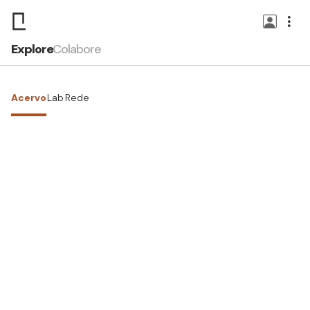
Explore
Colabore
Acervo
Lab
Rede