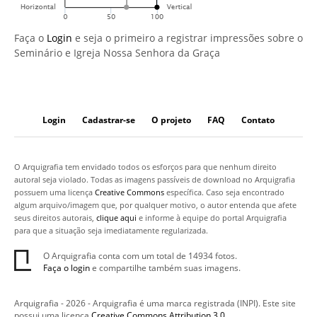
Faça o
Login
e seja o primeiro a registrar impressões sobre o
Seminário e Igreja Nossa Senhora da Graça
Login
Cadastrar-se
O projeto
FAQ
Contato
O Arquigrafia tem envidado todos os esforços para que nenhum direito
autoral seja violado. Todas as imagens passíveis de download no Arquigrafia
possuem uma licença
Creative Commons
específica. Caso seja encontrado
algum arquivo/imagem que, por qualquer motivo, o autor entenda que afete
seus direitos autorais,
clique aqui
e informe à equipe do portal Arquigrafia
para que a situação seja imediatamente regularizada.
O Arquigrafia conta com um total de 14934 fotos.
Faça o login
e compartilhe também suas imagens.
Arquigrafia - 2026 - Arquigrafia é uma marca registrada (INPI). Este site
possui uma licença
Creative Commons Attribution 3.0