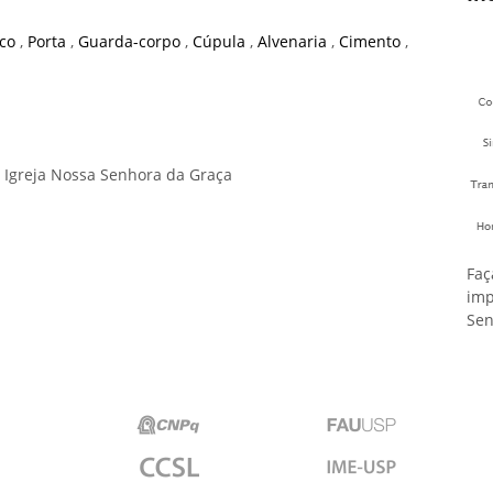
rco
,
Porta
,
Guarda-corpo
,
Cúpula
,
Alvenaria
,
Cimento
,
 Igreja Nossa Senhora da Graça
Faç
imp
Sen