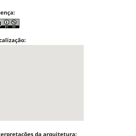
cença:
calização:
terpretações da arquitetura: