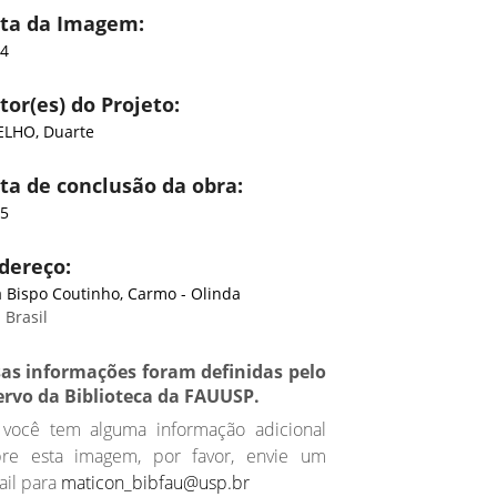
ta da Imagem:
74
tor(es) do Projeto:
LHO, Duarte
ta de conclusão da obra:
35
dereço:
 Bispo Coutinho, Carmo - Olinda
 Brasil
sas informações foram definidas pelo
ervo da Biblioteca da FAUUSP.
 você tem alguma informação adicional
bre esta imagem, por favor, envie um
il para
maticon_bibfau@usp.br