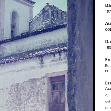
Da
19
Au
COE
Da
15
En
Rua
PE
-
Es
Ac
Se
so
ema