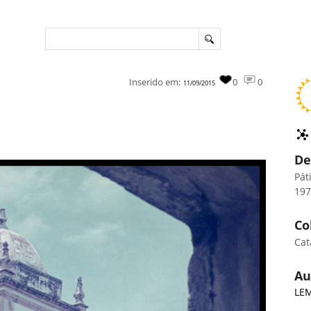
Inserido em:
0
0
11/09/2015
De
Pát
19
Co
Cat
Au
LEM