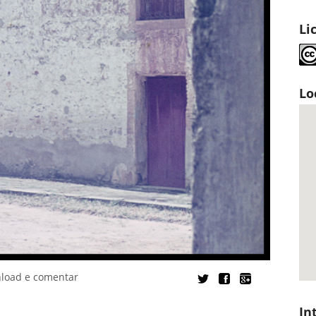
Li
Lo
nload e comentar
In