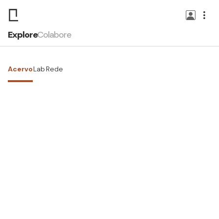
Explore
Colabore
Acervo
Lab
Rede