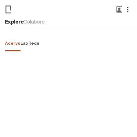
Explore
Colabore
Acervo
Lab
Rede