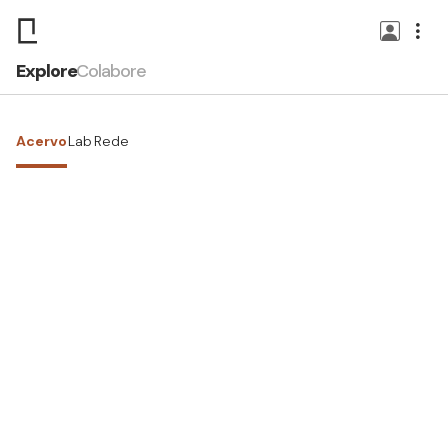
Explore
Colabore
Acervo
Lab
Rede