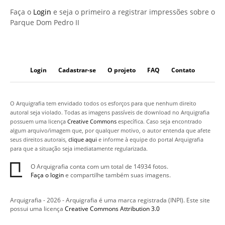
Faça o
Login
e seja o primeiro a registrar impressões sobre o
Parque Dom Pedro II
Login
Cadastrar-se
O projeto
FAQ
Contato
O Arquigrafia tem envidado todos os esforços para que nenhum direito
autoral seja violado. Todas as imagens passíveis de download no Arquigrafia
possuem uma licença
Creative Commons
específica. Caso seja encontrado
algum arquivo/imagem que, por qualquer motivo, o autor entenda que afete
seus direitos autorais,
clique aqui
e informe à equipe do portal Arquigrafia
para que a situação seja imediatamente regularizada.
O Arquigrafia conta com um total de 14934 fotos.
Faça o login
e compartilhe também suas imagens.
Arquigrafia - 2026 - Arquigrafia é uma marca registrada (INPI). Este site
possui uma licença
Creative Commons Attribution 3.0