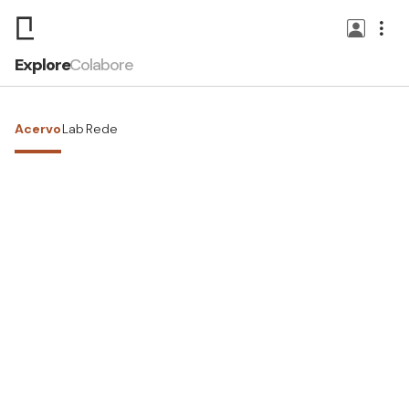
Explore
Colabore
Acervo
Lab
Rede