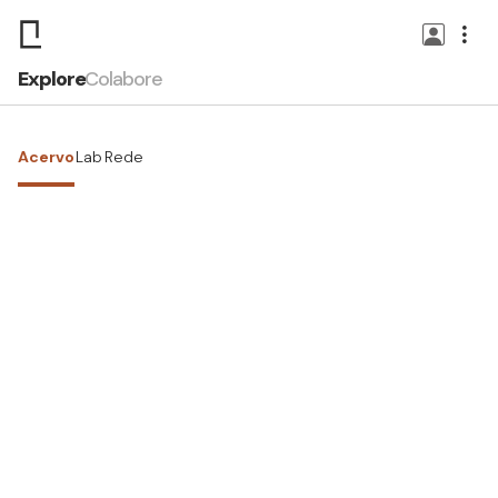
Explore
Colabore
Acervo
Lab
Rede