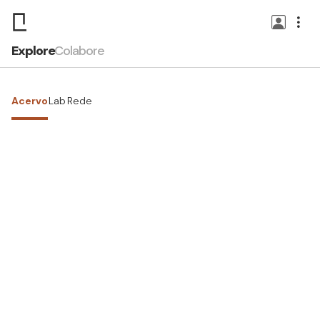
Explore
Colabore
Acervo
Lab
Rede