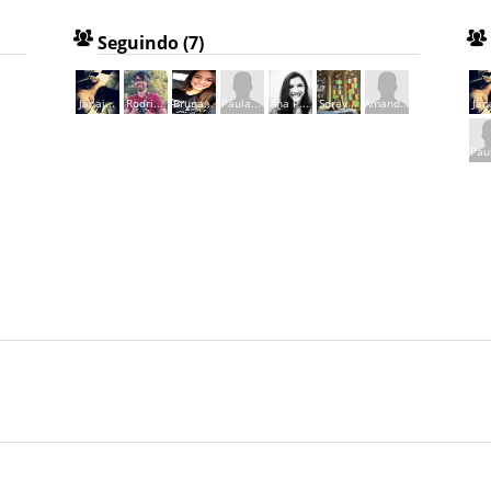
Seguindo (7)
Janai...
Rodri...
Bruna...
Paula...
Ana P...
Soray...
Amand...
Jana
Paul