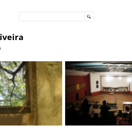
iveira
s