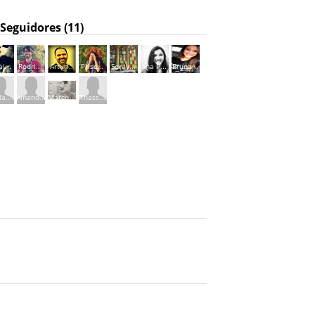
Seguidores (11)
i...
Rodri...
Artur...
Prisc...
Soray...
Ana P...
Bruna...
a...
Amand...
Marco...
Thass...