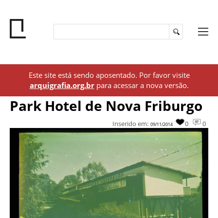
Este site está sendo aposentado. Por favor visite
arquigrafia.org.br
para acessar a nova versão.
Park Hotel de Nova Friburgo
Inserido em:
0
0
09/11/2014