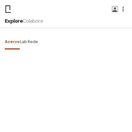
Explore
Colabore
Acervo
Lab
Rede