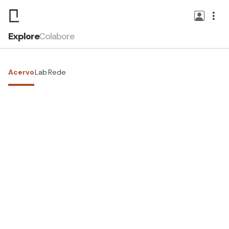
Explore
Colabore
Acervo
Lab
Rede