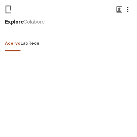
Explore
Colabore
Acervo
Lab
Rede