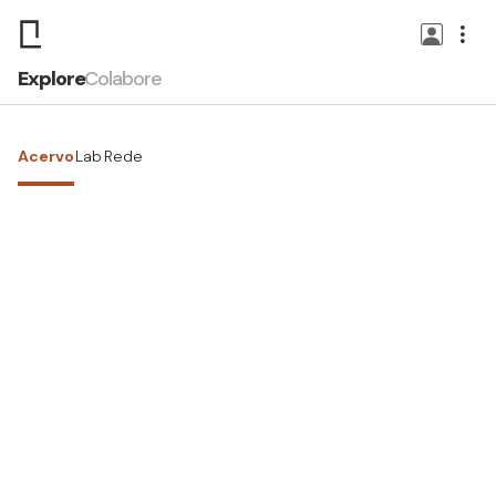
Explore
Colabore
Acervo
Lab
Rede