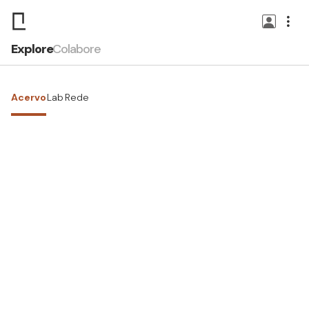
Explore
Colabore
Acervo
Lab
Rede