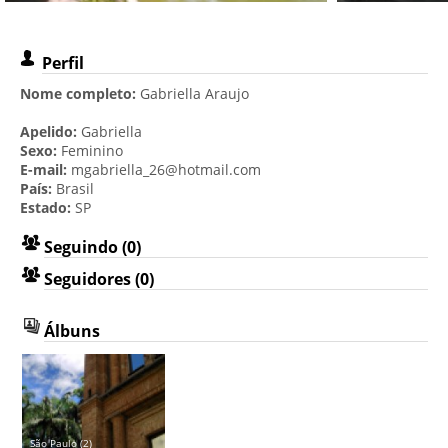
Perfil
Nome completo:
Gabriella Araujo
Apelido:
Gabriella
Sexo:
Feminino
E-mail:
mgabriella_26@hotmail.com
País:
Brasil
Estado:
SP
Seguindo (0)
Seguidores (0)
Álbuns
São Paulo (2)