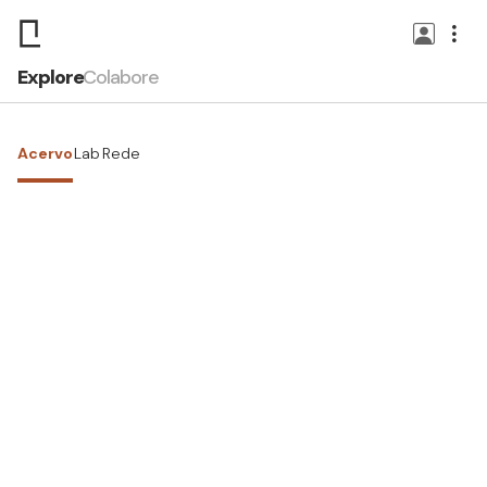
Explore
Colabore
Acervo
Lab
Rede