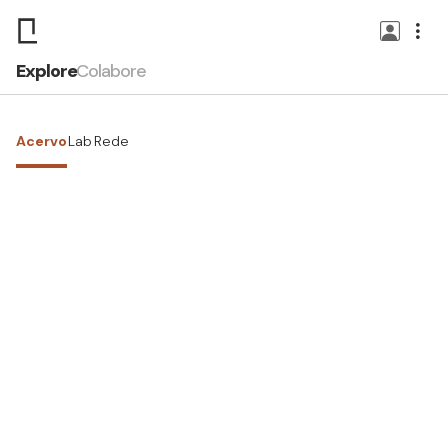
Explore
Colabore
Acervo
Lab
Rede