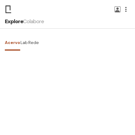
Explore
Colabore
Acervo
Lab
Rede