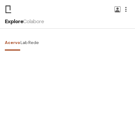
Explore
Colabore
Acervo
Lab
Rede