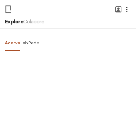
Explore
Colabore
Acervo
Lab
Rede