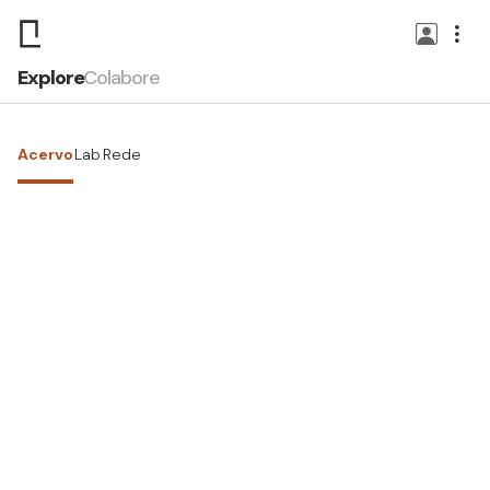
Explore
Colabore
Acervo
Lab
Rede