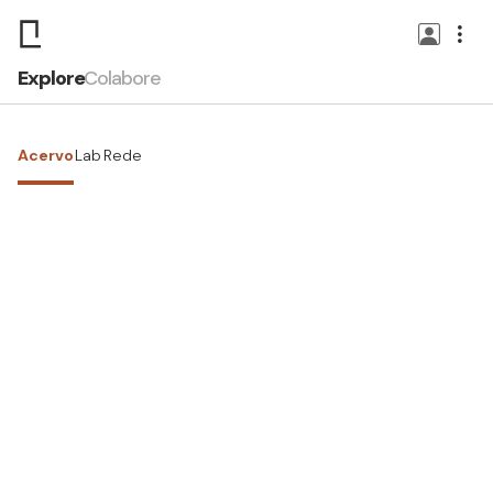
Explore
Colabore
Acervo
Lab
Rede