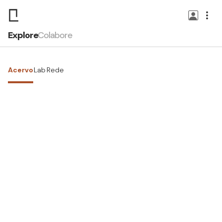
Explore
Colabore
Acervo
Lab
Rede