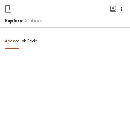
Explore
Colabore
Acervo
Lab
Rede