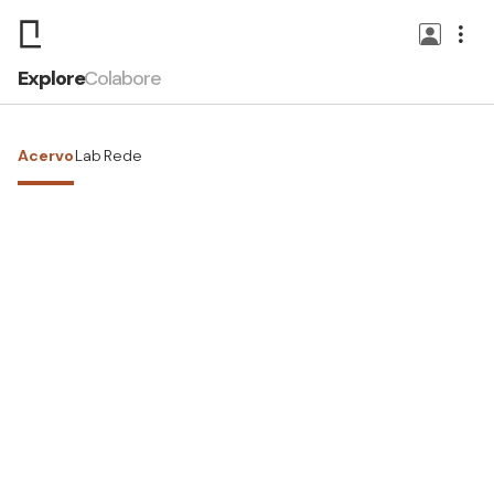
Explore
Colabore
Acervo
Lab
Rede