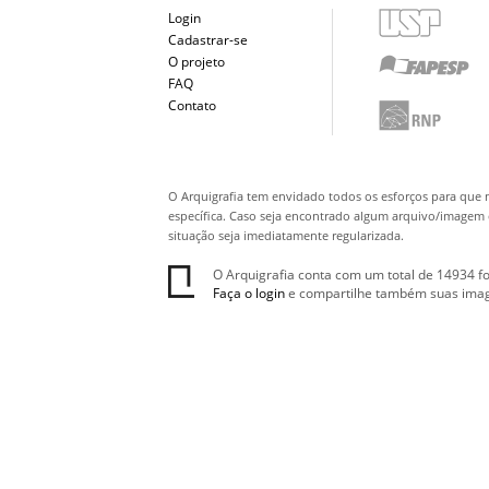
Login
Cadastrar-se
O projeto
FAQ
Contato
O Arquigrafia tem envidado todos os esforços para que 
específica. Caso seja encontrado algum arquivo/imagem q
situação seja imediatamente regularizada.
O Arquigrafia conta com um total de 14934 fo
Faça o login
e compartilhe também suas ima