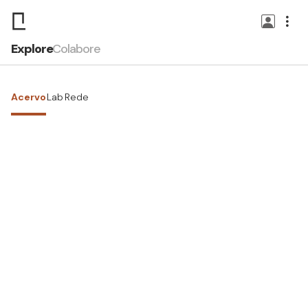
Explore
Colabore
Acervo
Lab
Rede