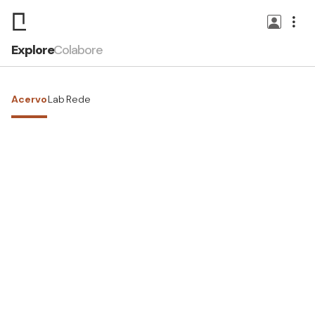
Explore
Colabore
Acervo
Lab
Rede