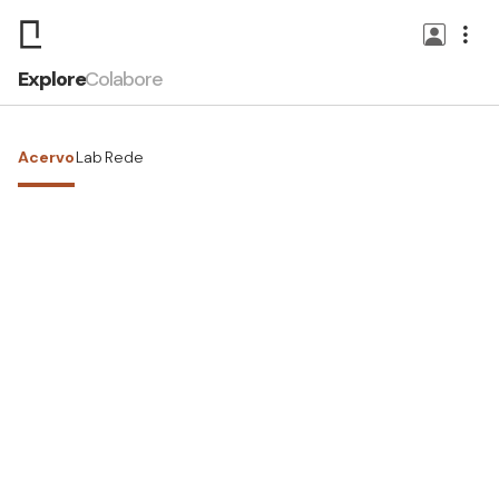
Explore
Colabore
Acervo
Lab
Rede