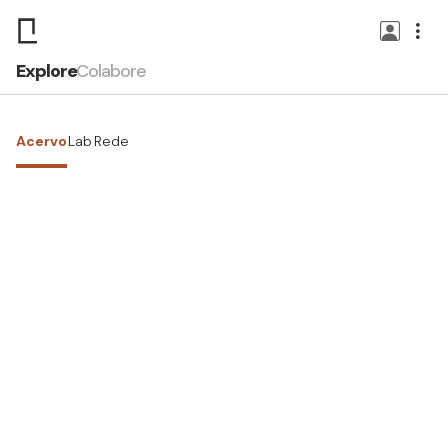
Explore
Colabore
Acervo
Lab
Rede