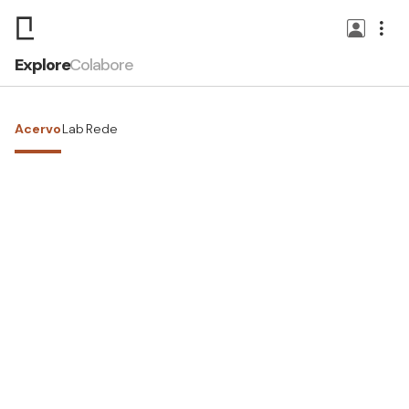
Explore
Colabore
Acervo
Lab
Rede