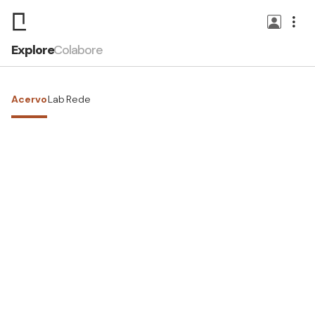
Explore
Colabore
Acervo
Lab
Rede