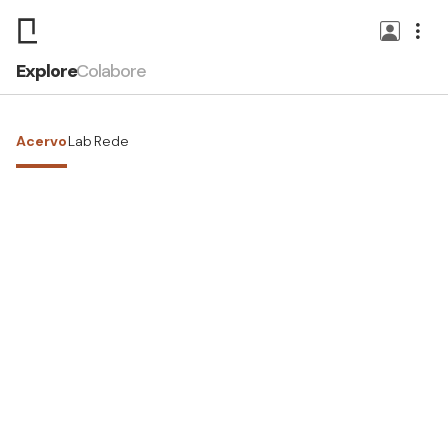
Explore
Colabore
Acervo
Lab
Rede