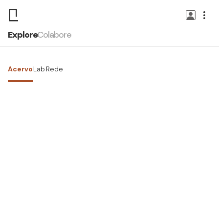
Explore
Colabore
Acervo
Lab
Rede