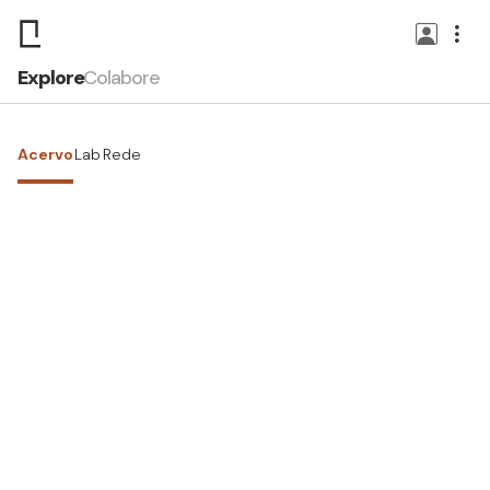
Explore
Colabore
Acervo
Lab
Rede