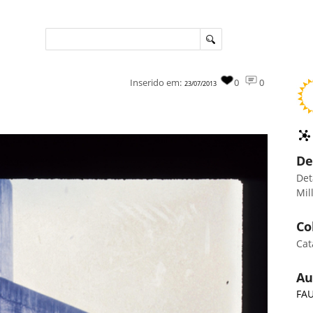
Inserido em:
0
0
23/07/2013
De
Det
Mil
Co
Cat
Au
FA