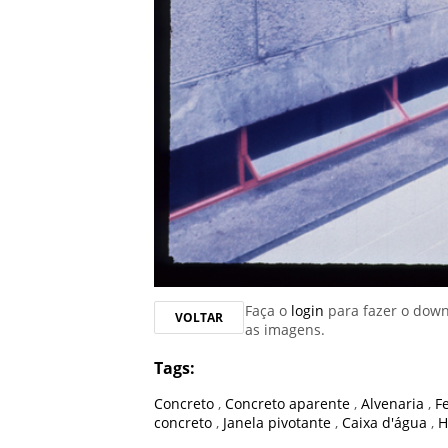
Faça o
login
para fazer o dow
VOLTAR
as imagens.
Tags:
Concreto
,
Concreto aparente
,
Alvenaria
,
F
concreto
,
Janela pivotante
,
Caixa d'água
,
H