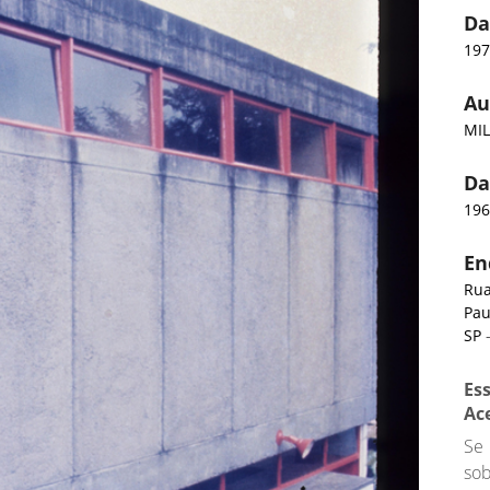
Da
19
Au
MIL
Da
19
En
Rua
Pau
SP
-
Es
Ac
Se
so