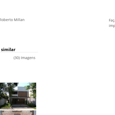
Roberto Millan
Faç
imp
similar
(30) Imagens