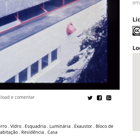
ema
Li
Lo
nload e comentar
erro
,
Vidro
,
Esquadria
,
Luminária
,
Exaustor
,
Bloco de
abitação
,
Residência
,
Casa