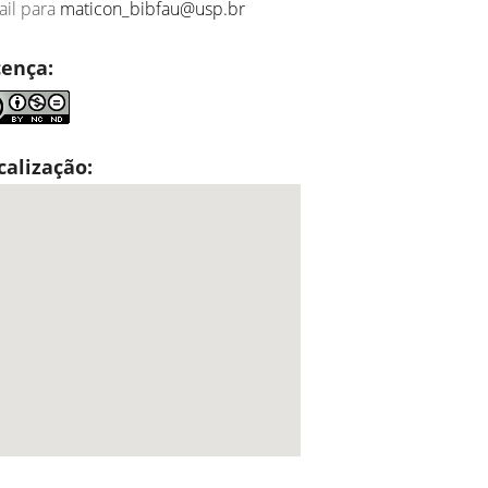
il para
maticon_bibfau@usp.br
cença:
calização: