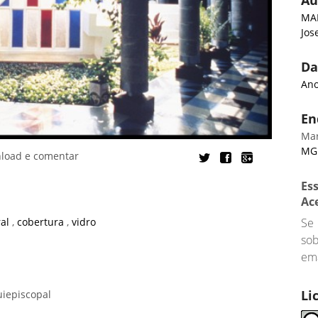
Au
MAI
Jos
Da
Ano
En
Ma
MG
nload e comentar
Es
Ac
Se
ral
,
cobertura
,
vidro
so
ema
Li
uiepiscopal