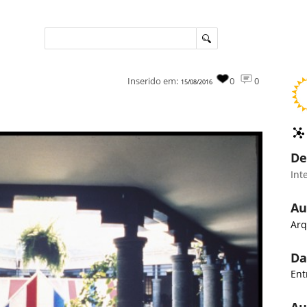
Inserido em:
0
0
15/08/2016
De
Int
Au
Arq
Da
Ent