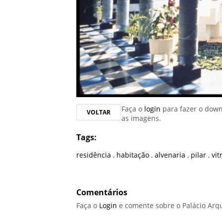
Faça o
login
para fazer o dow
VOLTAR
as imagens.
Tags:
residência
,
habitação
,
alvenaria
,
pilar
,
vit
Comentários
Faça o
Login
e comente sobre o Palácio Arq