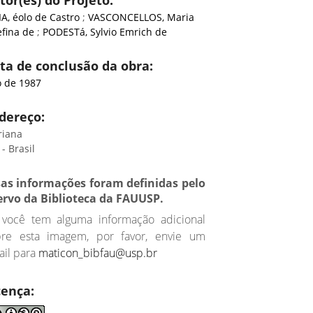
tor(es) do Projeto:
A, éolo de Castro
;
VASCONCELLOS, Maria
efina de
;
PODESTá, Sylvio Emrich de
ta de conclusão da obra:
 de 1987
dereço:
riana
- Brasil
sas informações foram definidas pelo
ervo da Biblioteca da FAUUSP.
 você tem alguma informação adicional
bre esta imagem, por favor, envie um
il para
maticon_bibfau@usp.br
cença: