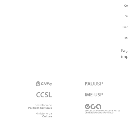
Faç
imp