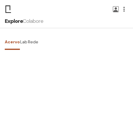
Explore
Colabore
Acervo
Lab
Rede