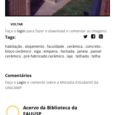
VOLTAR
Faça o
login
para fazer o download e comentar as imagens.
Tags:
habitação
,
alojamento
,
faculdade
,
cerâmica
,
concreto
,
bloco cerâmico
,
viga
,
empena
,
fachada
,
janela
,
painel
cerâmico
,
pré-fabricado cerâmico
,
laje
,
telhado
,
telha
Comentários
Faça o
Login
e comente sobre a Moradia Estudantil da
UNICAMP
Acervo da Biblioteca da
FAUUSP