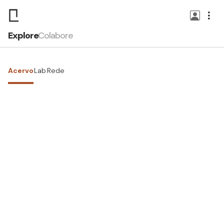
Explore
Colabore
Acervo
Lab
Rede