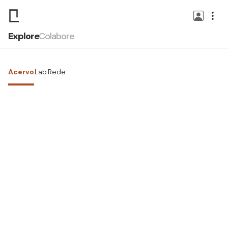
Explore
Colabore
Acervo
Lab
Rede