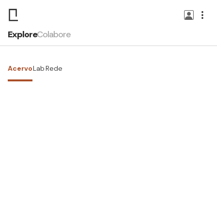
Explore
Colabore
Acervo
Lab
Rede