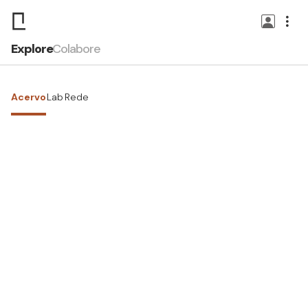
Explore
Colabore
Acervo
Lab
Rede