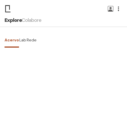
Explore
Colabore
Acervo
Lab
Rede