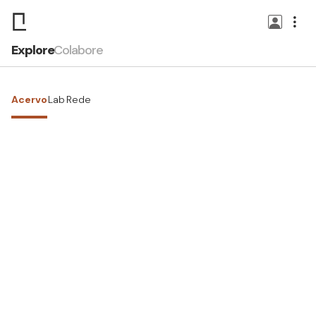
Explore
Colabore
Acervo
Lab
Rede