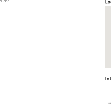
rouche
Lo
In