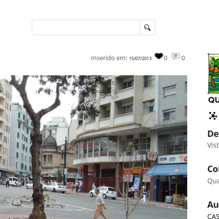
Inserido em:
0
0
15/07/2013
De
Vis
Co
Qu
Au
CAS