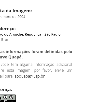
ta da Imagem:
embro de 2004
dereço:
go do Arouche, República - São Paulo
 Brasil
sas informações foram definidas pelo
ervo Quapá.
 você tem alguma informação adicional
bre esta imagem, por favor, envie um
il para
lapquapa@usp.br
cença: