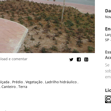
Da
Nov
En
Lar
SP
-
Es
Ac
nload e comentar
Se
so
ema
alçada
,
Prédio
,
Vegetação
,
Ladrilho hidráulico
,
,
Canteiro
,
Terra
Li