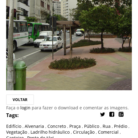
VOLTAR
Faça o
login
para fazer o download e comentar as imagens.
Tags:
Edifício
,
Alvenaria
,
Concreto
,
Praça
,
Público
,
Rua
,
Prédio
,
Vegetação
,
Ladrilho hidráulico
,
Circulação
,
Comercial
,
Canteiro
,
Ponto de táxi